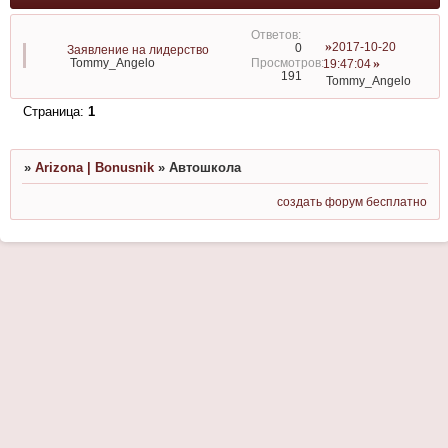
2017-10-20
0
Заявление на лидерство
Tommy_Angelo
19:47:04
191
Tommy_Angelo
Страница:
1
»
Arizona | Bonusnik
»
Автошкола
создать форум бесплатно