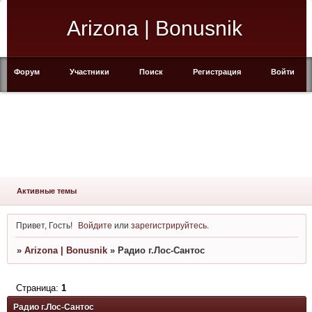
Arizona | Bonusnik
Форум
Участники
Поиск
Регистрация
Войти
Активные темы
Привет, Гость!
Войдите
или
зарегистрируйтесь
.
»
Arizona | Bonusnik
»
Радио г.Лос-Сантос
Страница:
1
Радио г.Лос-Сантос