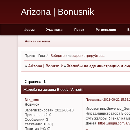
Arizona | Bonusnik
Форум
Участники
Поиск
Регистрация
В
Активные темы
Привет, Гость!
Войдите
или
зарегистрируйтесь
.
»
Arizona | Bonusnik
»
Жалобы на администрацию и лид
Страница:
1
Жалоба на админа Bloody_Versetti
Nik_one
Поделиться
2021-09-22 15:33:
Новичок
Игровой ник:Giovenco_Ge
Зарегистрирован
: 2021-08-10
Ник администратора:Blood
Приглашений:
0
Суть жалобы: Я ехал на ма
Сообщений:
3
Док-ва:
https://imgur.com/
Уважение:
[+0/-0]
Позитив:
[+0/-0]