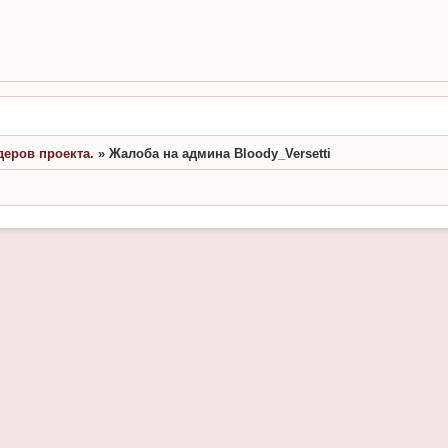
еров проекта.
»
Жалоба на админа Bloody_Versetti