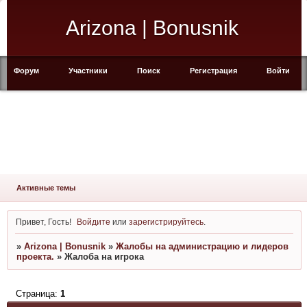
Arizona | Bonusnik
Форум
Участники
Поиск
Регистрация
Войти
Активные темы
Привет, Гость!
Войдите
или
зарегистрируйтесь
.
»
Arizona | Bonusnik
»
Жалобы на администрацию и лидеров
проекта.
»
Жалоба на игрока
Страница:
1