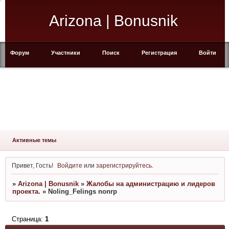
Arizona | Bonusnik
Форум
Участники
Поиск
Регистрация
Войти
Активные темы
Привет, Гость!
Войдите
или
зарегистрируйтесь
.
»
Arizona | Bonusnik
»
Жалобы на администрацию и лидеров
проекта.
»
Noling_Felings nonrp
Страница:
1