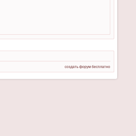
создать форум бесплатно