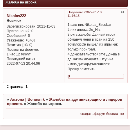
Жалоба на игрока.
Поделиться
2022-01-10
1
Nikolas222
11:16:15
Новичок
1.ваш ник:Nikolas_Escobar
Зарегистрирован
: 2021-11-03
2.ник игрока:De_Nis
Приглашений:
0
3.суть жалобы:Данный игрок
Сообщений:
5
обманул меня в трай на 250
Уважение:
[+0/-0]
точилок.Он вышел из игры как
Позитив:
[+0/-0]
только проиграл.
Провел на форуме:
4.доказательство+time:Док-ва в
1 час 12 минут
Последний визит:
дс,Так как аккаунта Ютуб не
2022-07-13 20:44:06
имею.Дискорд:6020#0958
Прошу заметить.
0
Страница:
1
»
Arizona | Bonusnik
»
Жалобы на администрацию и лидеров
проекта.
»
Жалоба на игрока.
создать форум бесплатно