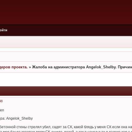
ойти
еров проекта.
»
Жалоба на администратора Angelok_Shelby. Причин
48
ken
ра: Angelok_Shelby
етонной стены стрелял убил, садят за СК, какой блядь у меня СК если она нас
а моя банда которая прям СК-ашила, похуй, а как я начел и то в далеке хер с 