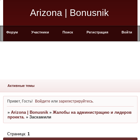
Arizona | Bonusnik
Форум
Участники
Поиск
Регистрация
Войти
Активные темы
Привет, Гость!
Войдите
или
зарегистрируйтесь
.
»
Arizona | Bonusnik
»
Жалобы на администрацию и лидеров
проекта.
»
Заскамили
Страница:
1