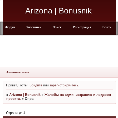
Arizona | Bonusnik
Форум
Участники
Поиск
Регистрация
Войти
Активные темы
Привет, Гость!
Войдите
или
зарегистрируйтесь
.
»
Arizona | Bonusnik
»
Жалобы на администрацию и лидеров
проекта.
»
Опра
Страница:
1