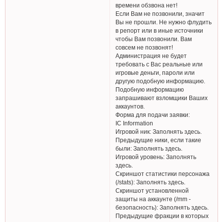
времени обзвона нет!
Если Вам не позвонили, значит
Вы не прошли. Не нужно флудить
в репорт или в иные источники
чтобы Вам позвонили. Вам
совсем не позвонят!
Администрация не будет
требовать с Вас реальные или
игровые деньги, пароли или
другую подобную информацию.
Подобную информацию
запрашивают взломщики Ваших
аккаунтов.
Форма для подачи заявки:
IC Information
Игровой ник: Заполнять здесь.
Предыдущие ники, если такие
были: Заполнять здесь.
Игровой уровень: Заполнять
здесь.
Скриншот статистики персонажа
(/stats): Заполнять здесь.
Скриншот установленной
защиты на аккаунте (/mm -
безопасность): Заполнять здесь.
Предыдущие фракции в которых