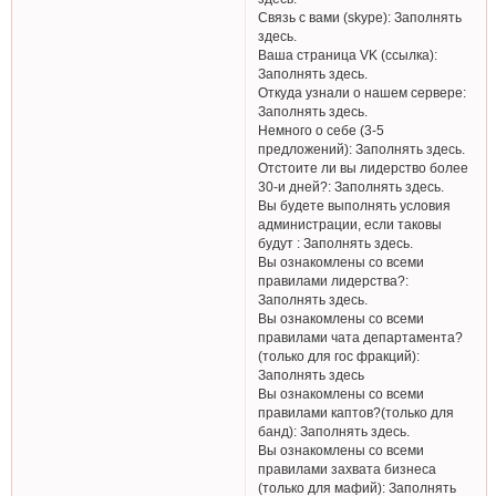
Связь с вами (skype): Заполнять
здесь.
Ваша страница VK (ссылка):
Заполнять здесь.
Откуда узнали о нашем сервере:
Заполнять здесь.
Немного о себе (3-5
предложений): Заполнять здесь.
Отстоите ли вы лидерство более
30-и дней?: Заполнять здесь.
Вы будете выполнять условия
администрации, если таковы
будут : Заполнять здесь.
Вы ознакомлены со всеми
правилами лидерства?:
Заполнять здесь.
Вы ознакомлены со всеми
правилами чата департамента?
(только для гос фракций):
Заполнять здесь
Вы ознакомлены со всеми
правилами каптов?(только для
банд): Заполнять здесь.
Вы ознакомлены со всеми
правилами захвата бизнеса
(только для мафий): Заполнять