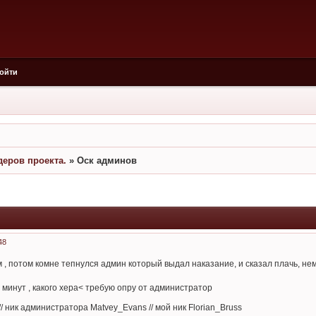
ойти
еров проекта.
»
Оск админов
48
м , потом комне тепнулся админ который выдал наказание, и сказал плачь, нем
0 минут , какого хера< требую опру от администратор
// ник администратора Matvey_Evans // мой ник Florian_Bruss