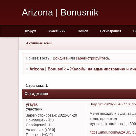
Arizona | Bonusnik
Форум
Участники
Поиск
Регистрация
В
Активные темы
Привет, Гость!
Войдите
или
зарегистрируйтесь
.
»
Arizona | Bonusnik
»
Жалобы на администрацию и лид
Страница:
1
Оск админов
угауга
Поделиться
2022-04-27 10:59:
Участник
Меня посадили в дмг, за д
Зарегистрирован
: 2022-04-20
и мне прелетел
Приглашений:
0
мут за оск админов, на 30
Сообщений:
11
Уважение:
[+0/-0]
https://imgur.com/a/zABICIp
Позитив:
[+0/-0]