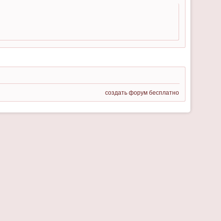
создать форум бесплатно