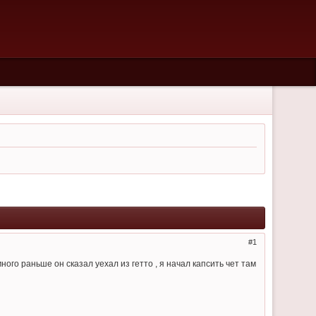
1
ного раньше он сказал уехал из гетто , я начал капсить чет там