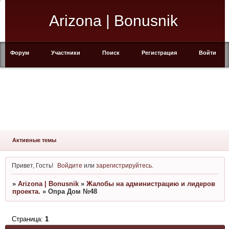
Arizona | Bonusnik
Форум
Участники
Поиск
Регистрация
Войти
Активные темы
Привет, Гость!
Войдите
или
зарегистрируйтесь
.
»
Arizona | Bonusnik
»
Жалобы на администрацию и лидеров
проекта.
»
Опра Дом №48
Страница:
1