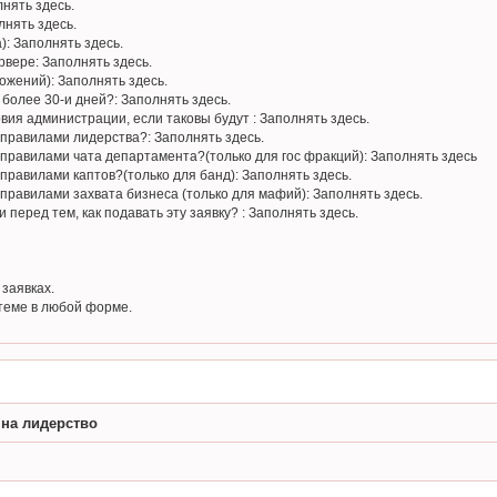
нять здесь.
лнять здесь.
): Заполнять здесь.
рвере: Заполнять здесь.
ожений): Заполнять здесь.
 более 30-и дней?: Заполнять здесь.
вия администрации, если таковы будут : Заполнять здесь.
правилами лидерства?: Заполнять здесь.
правилами чата департамента?(только для гос фракций): Заполнять здесь
правилами каптов?(только для банд): Заполнять здесь.
правилами захвата бизнеса (только для мафий): Заполнять здесь.
перед тем, как подавать эту заявку? : Заполнять здесь.
 заявках.
теме в любой форме.
 на лидерство