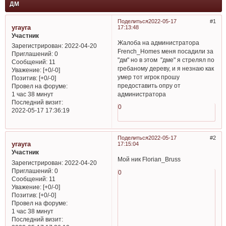
ДМ
Поделиться
2022-05-17
1
угауга
17:13:48
Участник
Жалоба на администратора
Зарегистрирован
: 2022-04-20
French_Homes меня посадили за
Приглашений:
0
"дм" но в этом "дме" я стрелял по
Сообщений:
11
гребаному дереву, и я незнаю как
Уважение:
[+0/-0]
умер тот игрок прошу
Позитив:
[+0/-0]
предоставить опру от
Провел на форуме:
администратора
1 час 38 минут
Последний визит:
0
2022-05-17 17:36:19
Поделиться
2022-05-17
2
угауга
17:15:04
Участник
Мой ник Florian_Bruss
Зарегистрирован
: 2022-04-20
Приглашений:
0
0
Сообщений:
11
Уважение:
[+0/-0]
Позитив:
[+0/-0]
Провел на форуме:
1 час 38 минут
Последний визит: