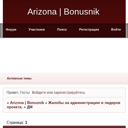
Arizona | Bonusnik
Форум
Участники
Поиск
Регистрация
Войти
Активные темы
Привет, Гость!
Войдите
или
зарегистрируйтесь
.
»
Arizona | Bonusnik
»
Жалобы на администрацию и лидеров
проекта.
»
ДМ
Страница:
1