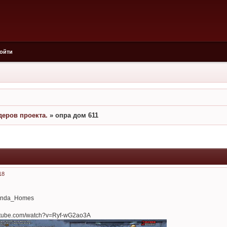
ойти
еров проекта.
»
опра дом 611
18
enda_Homes
outube.com/watch?v=Ryf-wG2ao3A