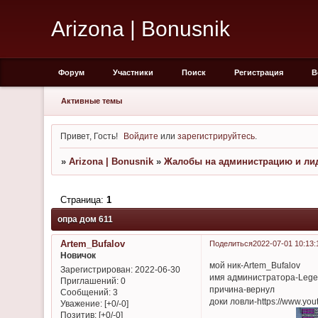
Arizona | Bonusnik
Форум
Участники
Поиск
Регистрация
В
Активные темы
Привет, Гость!
Войдите
или
зарегистрируйтесь
.
»
Arizona | Bonusnik
»
Жалобы на администрацию и лид
Страница:
1
опра дом 611
Artem_Bufalov
Поделиться
2022-07-01 10:13:
Новичок
мой ник-Artem_Bufalov
Зарегистрирован
: 2022-06-30
имя администратора-Leg
Приглашений:
0
причина-вернул
Сообщений:
3
доки ловли-https://www.y
Уважение:
[+0/-0]
Позитив:
[+0/-0]