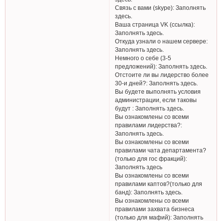
Связь с вами (skype): Заполнять
здесь.
Ваша страница VK (ссылка):
Заполнять здесь.
Откуда узнали о нашем сервере:
Заполнять здесь.
Немного о себе (3-5
предложений): Заполнять здесь.
Отстоите ли вы лидерство более
30-и дней?: Заполнять здесь.
Вы будете выполнять условия
администрации, если таковы
будут : Заполнять здесь.
Вы ознакомлены со всеми
правилами лидерства?:
Заполнять здесь.
Вы ознакомлены со всеми
правилами чата департамента?
(только для гос фракций):
Заполнять здесь
Вы ознакомлены со всеми
правилами каптов?(только для
банд): Заполнять здесь.
Вы ознакомлены со всеми
правилами захвата бизнеса
(только для мафий): Заполнять