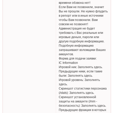
времени обзвона нет!
Если Вам не позвонили, значит
Вы не прошли. Не нужно флудить
в репорт или в иные источники
чтобы Вам позвонили. Вам
совсем не позвонят!
Администрация не будет
требовать с Вас реальные или
игровые деньги, пароли или
другую подобную информацию.
Подобную информацию
запрашивают взломщики Ваших
аккаунтов.
Форма для подачи заявки:
IC Information
Игровой ник: Заполнять здесь.
Предыдущие ники, если такие
были: Заполнять здесь.
Игровой уровень: Заполнять
здесь.
Скриншот статистики персонажа
(/stats): Заполнять здесь.
Скриншот установленной
защиты на аккаунте (/mm -
безопасность): Заполнять здесь.
Предыдущие фракции в которых