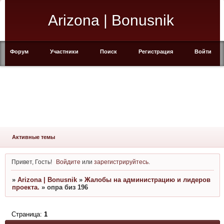
Arizona | Bonusnik
Форум
Участники
Поиск
Регистрация
Войти
Активные темы
Привет, Гость!
Войдите
или
зарегистрируйтесь
.
»
Arizona | Bonusnik
»
Жалобы на администрацию и лидеров
проекта.
»
опра биз 196
Страница:
1