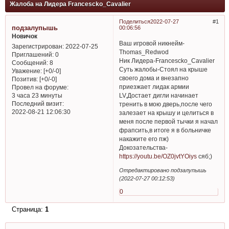
Жалоба на Лидера Francescko_Cavalier
Поделиться
2022-07-27
1
подзалупышь
00:06:56
Новичок
Ваш игровой никнейм-
Зарегистрирован
: 2022-07-25
Thomas_Redwod
Приглашений:
0
Ник Лидера-Francescko_Cavalier
Сообщений:
8
Суть жалобы-Стоял на крыше
Уважение:
[+0/-0]
своего дома и внезапно
Позитив:
[+0/-0]
приезжает лидак армии
Провел на форуме:
LV,Достает дигли начинает
3 часа 23 минуты
Последний визит:
тренить в мою дверь,после чего
2022-08-21 12:06:30
залезает на крышу и целиться в
меня после первой тычки я начал
фрапсить,в итоге я в больничке
накажите его пж)
Докозательства-
https://youtu.be/OZ0jvtYOiys
сяб;)
Отредактировано подзалупышь
(2022-07-27 00:12:53)
0
Страница:
1