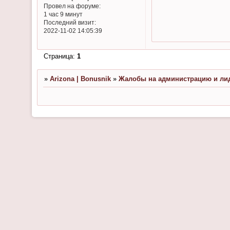
Провел на форуме:
1 час 9 минут
Последний визит:
2022-11-02 14:05:39
Страница:
1
»
Arizona | Bonusnik
»
Жалобы на администрацию и лид