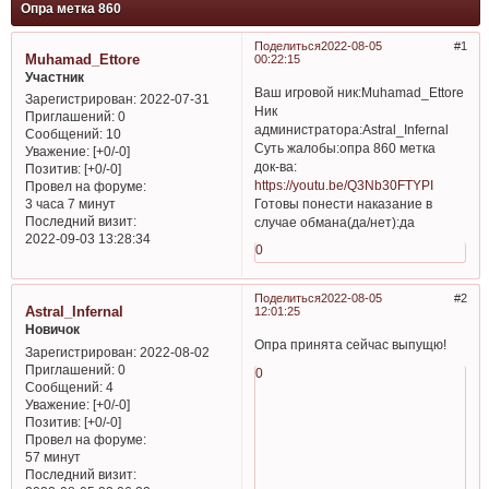
Опра метка 860
Поделиться
2022-08-05
1
Muhamad_Ettore
00:22:15
Участник
Ваш игровой ник:Muhamad_Ettore
Зарегистрирован
: 2022-07-31
Ник
Приглашений:
0
администратора:Astral_Infernal
Сообщений:
10
Суть жалобы:опра 860 метка
Уважение:
[+0/-0]
док-ва:
Позитив:
[+0/-0]
https://youtu.be/Q3Nb30FTYPI
Провел на форуме:
Готовы понести наказание в
3 часа 7 минут
Последний визит:
случае обмана(да/нет):да
2022-09-03 13:28:34
0
Поделиться
2022-08-05
2
Astral_Infernal
12:01:25
Новичок
Опра принята сейчас выпущю!
Зарегистрирован
: 2022-08-02
Приглашений:
0
0
Сообщений:
4
Уважение:
[+0/-0]
Позитив:
[+0/-0]
Провел на форуме:
57 минут
Последний визит: