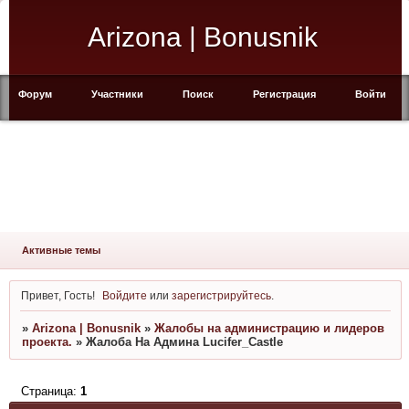
Arizona | Bonusnik
Форум
Участники
Поиск
Регистрация
Войти
Активные темы
Привет, Гость!
Войдите
или
зарегистрируйтесь
.
»
Arizona | Bonusnik
»
Жалобы на администрацию и лидеров
проекта.
»
Жалоба На Админа Lucifer_Castle
Страница:
1