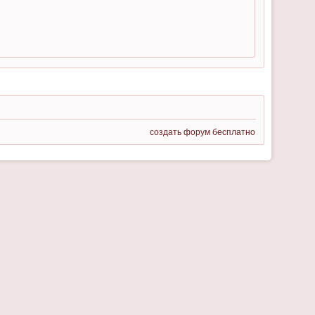
создать форум бесплатно