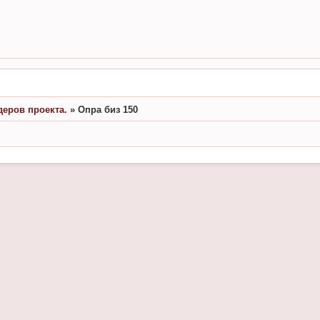
еров проекта.
»
Опра биз 150