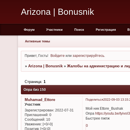
Arizona | Bonusnik
Форум
Участники
Поиск
Регистрация
В
Активные темы
Привет, Гость!
Войдите
или
зарегистрируйтесь
.
»
Arizona | Bonusnik
»
Жалобы на администрацию и лид
Страница:
1
Опра биз 150
Muhamad_Ettore
Поделиться
2022-09-03 13:15:
Участник
Мой ник Ettore_Bushak
Зарегистрирован
: 2022-07-31
Опра
https://youtu.be/tyiv
Приглашений:
0
Быстрее пжпж
Сообщений:
10
Уважение:
[+0/-0]
0
Позитив:
[+0/-0]