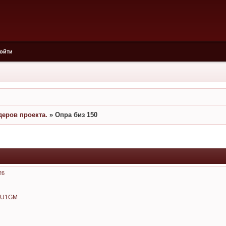
ойти
еров проекта.
»
Опра биз 150
26
ol3U1GM