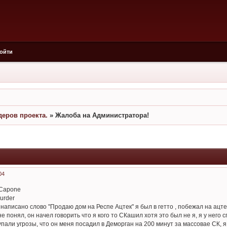
ойти
еров проекта.
»
Жалоба на Администратора!
04
_Capone
urder
 написано слово "Продаю дом на Респе Ацтек" я был в гетто , побежал на ац
не понял, он начел говорить что я кого то СКашил хотя это был не я, я у него 
тупали угрозы, что он меня посадил в Деморган на 200 минут за массовае СК, я