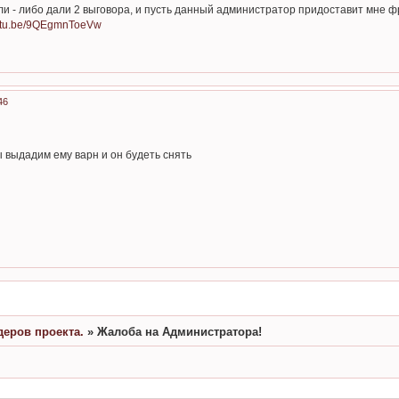
и - либо дали 2 выговора, и пусть данный администратор придоставит мне фр
outu.be/9QEgmnToeVw
46
 выдадим ему варн и он будеть снять
еров проекта.
»
Жалоба на Администратора!