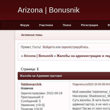
Arizona | Bonusnik
Форум
Участники
Поиск
Регистрация
В
Активные темы
Привет, Гость!
Войдите
или
зарегистрируйтесь
.
»
Arizona | Bonusnik
»
Жалобы на администрацию и лид
Страница:
1
Жалоба на Администратора!
Valdemarchik
Поделиться
2022-10-04 09:44:
Новичок
Мой никнейм: Valdmemar
Зарегистрирован
: 2022-09-19
Ник игрока: Shadowxczz_M
Приглашений:
0
Суть жалобы: В чате было
Сообщений:
5
администартор, я не чего 
Уважение:
[+0/-0]
видно! Так же от него пос
Позитив:
[+0/-0]