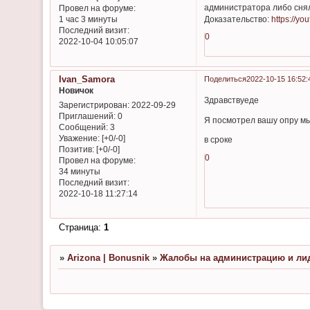
администратора либо снял
Провел на форуме:
Доказательство:
https://y
1 час 3 минуты
Последний визит:
0
2022-10-04 10:05:07
Ivan_Samora
Поделиться
2022-10-15 16:52:
Новичок
Здравствуеде
Зарегистрирован
: 2022-09-29
Приглашений:
0
Я посмотрел вашу опру мы
Сообщений:
3
Уважение:
[+0/-0]
в сроке
Позитив:
[+0/-0]
0
Провел на форуме:
34 минуты
Последний визит:
2022-10-18 11:27:14
Страница:
1
»
Arizona | Bonusnik
»
Жалобы на администрацию и лид