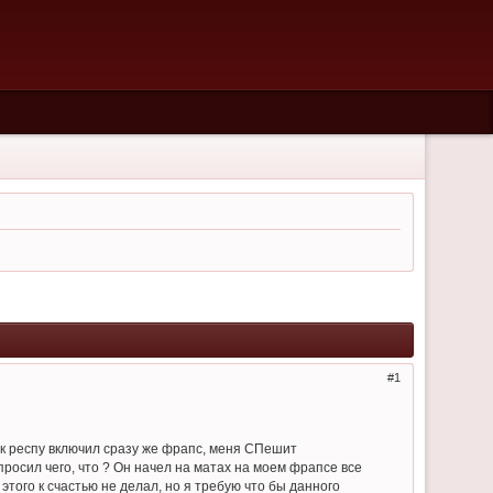
1
тек респу включил сразу же фрапс, меня СПешит
спросил чего, что ? Он начел на матах на моем фрапсе все
 этого к счастью не делал, но я требую что бы данного