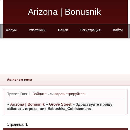
Arizona | Bonusnik
Форум
Участники
Поиск
Регистрация
Войти
Активные темы
Привет, Гость!
Войдите
или
зарегистрируйтесь
.
»
Arizona | Bonusnik
»
Grove Street
»
Здраствуйте прошу
забанить игрока! ник Babushka_Coldsiemens
Страница:
1