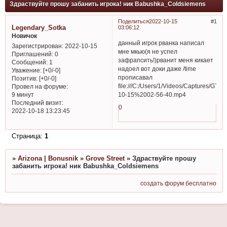
Здраствуйте прошу забанить игрока! ник Babushka_Coldsiemens
Поделиться
2022-10-15
1
Legendary_Sotka
03:06:12
Новичок
данный игрок рванка написал
Зарегистрирован
: 2022-10-15
мне мкью(я не успел
Приглашений:
0
зафрапсить!)рванит меня кикает
Сообщений:
1
надоел вот доки даже /time
Уважение:
[+0/-0]
прописавал
Позитив:
[+0/-0]
file:///C:/Users/1/Videos/Captures/G
Провел на форуме:
10-15%2002-56-40.mp4
9 минут
Последний визит:
0
2022-10-18 13:23:45
Страница:
1
»
Arizona | Bonusnik
»
Grove Street
»
Здраствуйте прошу
забанить игрока! ник Babushka_Coldsiemens
создать форум бесплатно