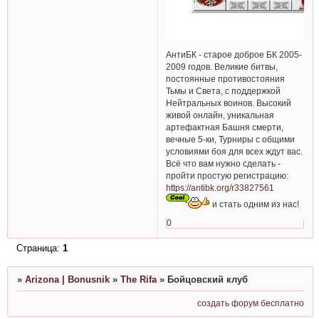
АнтиБК - старое доброе БК 2005-
2009 годов. Великие битвы,
постоянные противостояния
Тьмы и Света, с поддержкой
Нейтральных воинов. Высокий
живой онлайн, уникальная
артефактная Башня смерти,
вечные 5-ки, Турниры с общими
условиями боя для всех ждут вас.
Всё что вам нужно сделать -
пройти простую регистрацию:
https://antibk.org/r33827561
и стать одним из нас!
0
Страница:
1
»
Arizona | Bonusnik
»
The Rifa
»
Бойцовский клуб
создать форум бесплатно