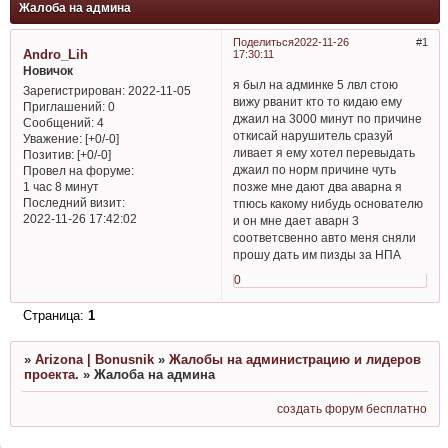
Жалоба на админа
Поделиться
2022-11-26
1
Andro_Lih
17:30:11
Новичок
я был на админке 5 лвл стою
Зарегистрирован
: 2022-11-05
вижу рванит кто то кидаю ему
Приглашений:
0
джаил на 3000 минут по причине
Сообщений:
4
откисай нарушитель сразуй
Уважение:
[+0/-0]
ливает я ему хотел перевыдать
Позитив:
[+0/-0]
джаил по норм причине чуть
Провел на форуме:
позже мне дают два аварна я
1 час 8 минут
Последний визит:
тпюсь какому нибудь основателю
2022-11-26 17:42:02
и он мне дает аварн 3
соответсвенно авто меня сняли
прошу дать им пизды за НПА
0
Страница:
1
»
Arizona | Bonusnik
»
Жалобы на администрацию и лидеров
проекта.
»
Жалоба на админа
создать форум бесплатно