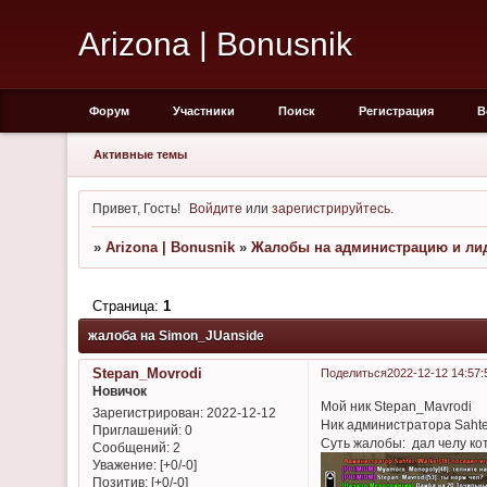
Arizona | Bonusnik
Форум
Участники
Поиск
Регистрация
В
Активные темы
Привет, Гость!
Войдите
или
зарегистрируйтесь
.
»
Arizona | Bonusnik
»
Жалобы на администрацию и лид
Страница:
1
жалоба на Simon_JUanside
Stepan_Movrodi
Поделиться
2022-12-12 14:57:
Новичок
Мой ник Stepan_Mavrodi
Зарегистрирован
: 2022-12-12
Ник администратора Saht
Приглашений:
0
Суть жалобы: дал челу кот
Сообщений:
2
Уважение:
[+0/-0]
Позитив:
[+0/-0]