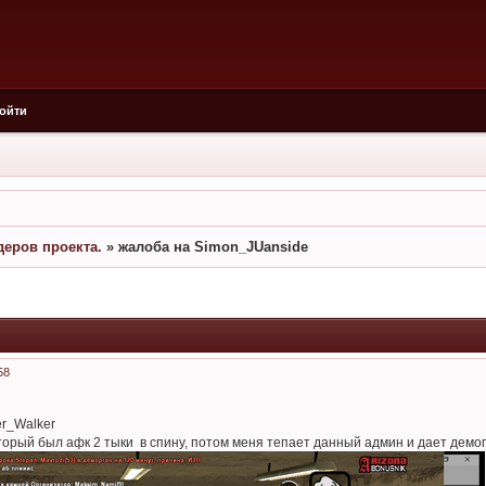
ойти
еров проекта.
»
жалоба на Simon_JUanside
58
er_Walker
орый был афк 2 тыки в спину, потом меня тепает данный админ и дает демогра