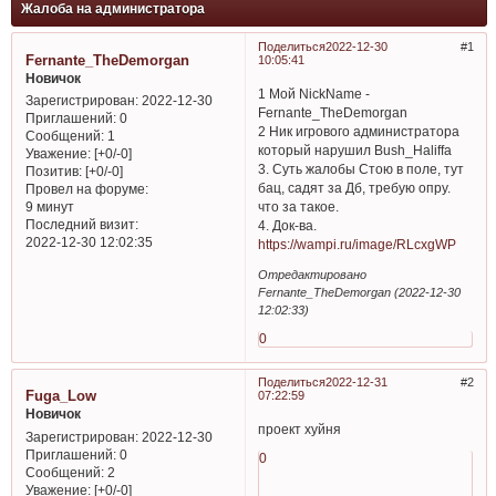
Жалоба на администратора
Поделиться
2022-12-30
1
Fernante_TheDemorgan
10:05:41
Новичок
1 Мой NickName -
Зарегистрирован
: 2022-12-30
Fernante_TheDemorgan
Приглашений:
0
2 Ник игрового администратора
Сообщений:
1
который нарушил Bush_Haliffa
Уважение:
[+0/-0]
3. Суть жалобы Стою в поле, тут
Позитив:
[+0/-0]
бац, садят за Дб, требую опру.
Провел на форуме:
что за такое.
9 минут
Последний визит:
4. Док-ва.
2022-12-30 12:02:35
https://wampi.ru/image/RLcxgWP
Отредактировано
Fernante_TheDemorgan (2022-12-30
12:02:33)
0
Поделиться
2022-12-31
2
Fuga_Low
07:22:59
Новичок
проект хуйня
Зарегистрирован
: 2022-12-30
Приглашений:
0
0
Сообщений:
2
Уважение:
[+0/-0]