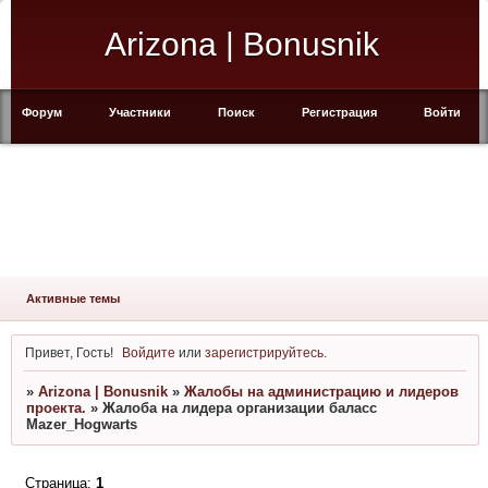
Arizona | Bonusnik
Форум
Участники
Поиск
Регистрация
Войти
Активные темы
Привет, Гость!
Войдите
или
зарегистрируйтесь
.
»
Arizona | Bonusnik
»
Жалобы на администрацию и лидеров
проекта.
»
Жалоба на лидера организации баласс
Mazer_Hogwarts
Страница:
1