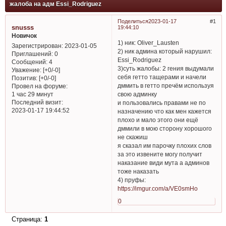
жалоба на адм Essi_Rodriguez
Поделиться
2023-01-17
1
snusss
19:44:10
Новичок
1) ник: Oliver_Lausten
Зарегистрирован
: 2023-01-05
2) ник админа который нарушил:
Приглашений:
0
Essi_Rodriguez
Сообщений:
4
3)суть жалобы: 2 гения выдумали
Уважение:
[+0/-0]
себя гетто тащерами и начели
Позитив:
[+0/-0]
дммить в гетто пречём используя
Провел на форуме:
свою админку
1 час 29 минут
Последний визит:
и пользовались правами не по
2023-01-17 19:44:52
назначению что как мен кажется
плохо и мало этого они ещё
дммили в мою сторону хорошого
не скажиш
я сказал им парочку плохих слов
за это извените могу получит
наказание види мута а админов
тоже наказать
4) пруфы:
https://imgur.com/a/VE0smHo
0
Страница:
1