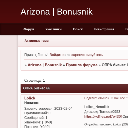
Arizona | Bonusnik
Форум
Участники
Поиск
Регистрация
В
Активные темы
Привет, Гость!
Войдите
или
зарегистрируйтесь
.
»
Arizona | Bonusnik
»
Правила форума
»
ОПРА бизнес 
Страница:
1
ОПРА бизнес 66
Lolick
Поделиться
2023-02-04 06:26:
Новичок
Lolick_Nenolick
Зарегистрирован
: 2023-02-04
Дискорд: Torneo#0953
Приглашений:
0
https://wdfiles.ru/f7e430f
Оп
Сообщений:
1
Уважение:
[+0/-0]
Отредактировано Lolick (202
Позитив:
[+0/-0]