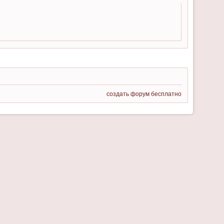
создать форум бесплатно