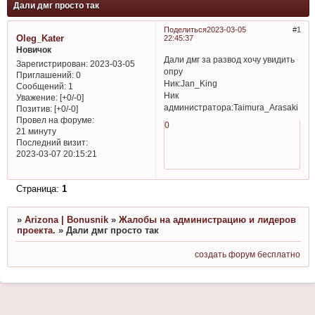
Дали дмг просто так
Поделиться
2023-03-05
1
Oleg_Kater
22:45:37
Новичок
Дали дмг за развод хочу увидить
Зарегистрирован
: 2023-03-05
опру
Приглашений:
0
Ник:Jan_King
Сообщений:
1
Ник
Уважение:
[+0/-0]
администратора:Taimura_Arasaki
Позитив:
[+0/-0]
Провел на форуме:
0
21 минуту
Последний визит:
2023-03-07 20:15:21
Страница:
1
»
Arizona | Bonusnik
»
Жалобы на администрацию и лидеров
проекта.
»
Дали дмг просто так
создать форум бесплатно