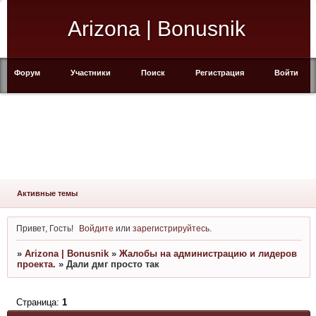
Arizona | Bonusnik
Форум
Участники
Поиск
Регистрация
Войти
Активные темы
Привет, Гость!
Войдите
или
зарегистрируйтесь
.
»
Arizona | Bonusnik
»
Жалобы на администрацию и лидеров
проекта.
»
Дали дмг просто так
Страница:
1