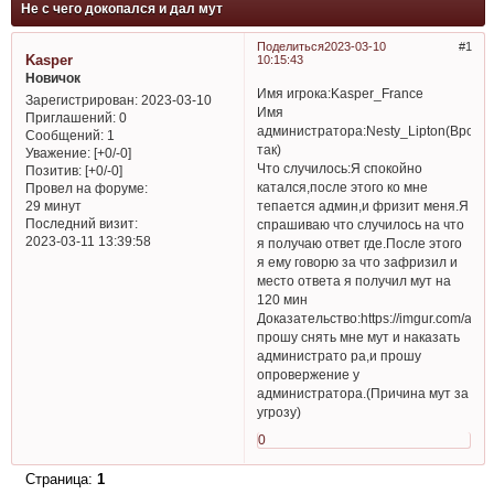
Не с чего докопался и дал мут
Поделиться
2023-03-10
1
Kasper
10:15:43
Новичок
Имя игрока:Kasper_France
Зарегистрирован
: 2023-03-10
Имя
Приглашений:
0
администратора:Nesty_Lipton(Вроде
Сообщений:
1
так)
Уважение:
[+0/-0]
Что случилось:Я спокойно
Позитив:
[+0/-0]
катался,после этого ко мне
Провел на форуме:
тепается админ,и фризит меня.Я
29 минут
Последний визит:
спрашиваю что случилось на что
2023-03-11 13:39:58
я получаю ответ где.После этого
я ему говорю за что зафризил и
место ответа я получил мут на
120 мин
Доказательство:https://imgur.com/a/r
прошу снять мне мут и наказать
администрато ра,и прошу
опровержение у
администратора.(Причина мут за
угрозу)
0
Страница:
1