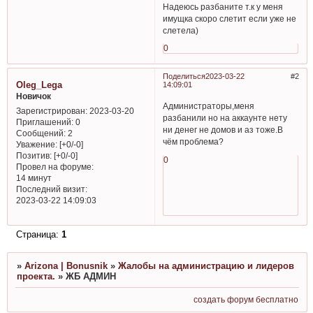
Надеюсь разбаните т.к у меня
имущка скоро слетит если уже не
слетела)
0
Поделиться
2023-03-22
2
Oleg_Lega
14:09:01
Новичок
Администраторы,меня
Зарегистрирован
: 2023-03-20
разбанили но на аккаунте нету
Приглашений:
0
ни денег не домов и аз тоже.В
Сообщений:
2
чём проблема?
Уважение:
[+0/-0]
Позитив:
[+0/-0]
0
Провел на форуме:
14 минут
Последний визит:
2023-03-22 14:09:03
Страница:
1
»
Arizona | Bonusnik
»
Жалобы на администрацию и лидеров
проекта.
»
ЖБ АДМИН
создать форум бесплатно