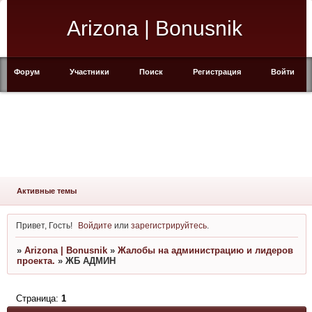
Arizona | Bonusnik
Форум
Участники
Поиск
Регистрация
Войти
Активные темы
Привет, Гость!
Войдите
или
зарегистрируйтесь
.
»
Arizona | Bonusnik
»
Жалобы на администрацию и лидеров
проекта.
»
ЖБ АДМИН
Страница:
1