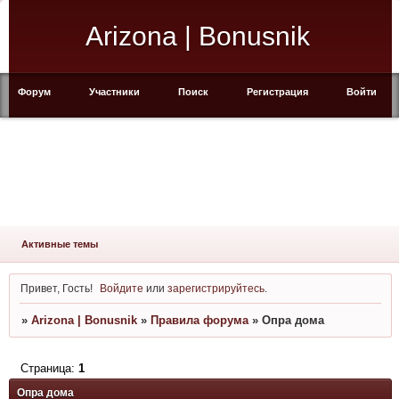
Arizona | Bonusnik
Форум
Участники
Поиск
Регистрация
Войти
Активные темы
Привет, Гость!
Войдите
или
зарегистрируйтесь
.
»
Arizona | Bonusnik
»
Правила форума
»
Опра дома
Страница:
1
Опра дома