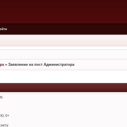
ойти
ра
»
Заявление на пост Администратора
45
а
К): 0+
:нету