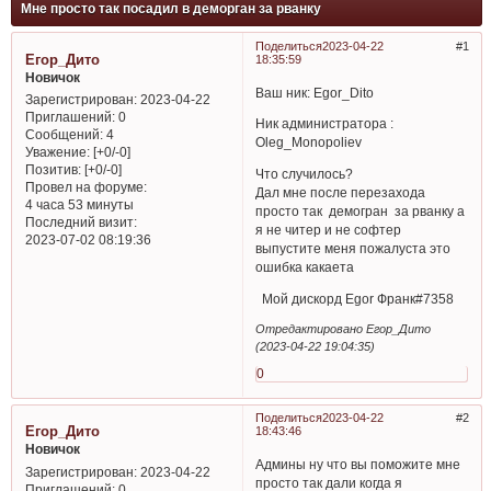
Мне просто так посадил в деморган за рванку
Поделиться
2023-04-22
1
Егор_Дито
18:35:59
Новичок
Ваш ник: Egor_Dito
Зарегистрирован
: 2023-04-22
Приглашений:
0
Ник администратора :
Сообщений:
4
Oleg_Monopoliev
Уважение:
[+0/-0]
Позитив:
[+0/-0]
Что случилось?
Провел на форуме:
Дал мне после перезахода
4 часа 53 минуты
просто так демогран за рванку а
Последний визит:
я не читер и не софтер
2023-07-02 08:19:36
выпустите меня пожалуста это
ошибка какаета
Мой дискорд Egor Франк#7358
Отредактировано Егор_Дито
(2023-04-22 19:04:35)
0
Поделиться
2023-04-22
2
Егор_Дито
18:43:46
Новичок
Админы ну что вы поможите мне
Зарегистрирован
: 2023-04-22
просто так дали когда я
Приглашений:
0