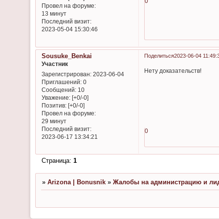
0
Провел на форуме:
13 минут
Последний визит:
2023-05-04 15:30:46
Sousuke_Benkai
Поделиться
2023-06-04 11:49:
Участник
Нету доказательств!
Зарегистрирован
: 2023-06-04
Приглашений:
0
Сообщений:
10
Уважение:
[+0/-0]
Позитив:
[+0/-0]
Провел на форуме:
29 минут
Последний визит:
0
2023-06-17 13:34:21
Страница:
1
»
Arizona | Bonusnik
»
Жалобы на администрацию и лид