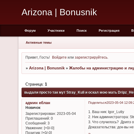
Arizona | Bonusnik
Форум
Участники
Поиск
Регистрация
В
Активные темы
Привет, Гость!
Войдите
или
зарегистрируйтесь
.
»
Arizona | Bonusnik
»
Жалобы на администрацию и лид
Страница:
1
выдали просто так мут Stray_Kuli и оскал мою мать Dripz_He
админ еблан
Поделиться
2023-05-04 12:09:
Новичок
1. Ваш ник: Igor_Lutiy
Зарегистрирован
: 2023-05-04
2. Ник администратора: Str
Приглашений:
0
3. Что случилось? Дрипз ос
Сообщений:
3
Доказательства: док-вы н
Уважение:
[+0/-0]
Позитив:
[+0/-0]