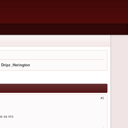
 Dripz_Herington
1
не за что