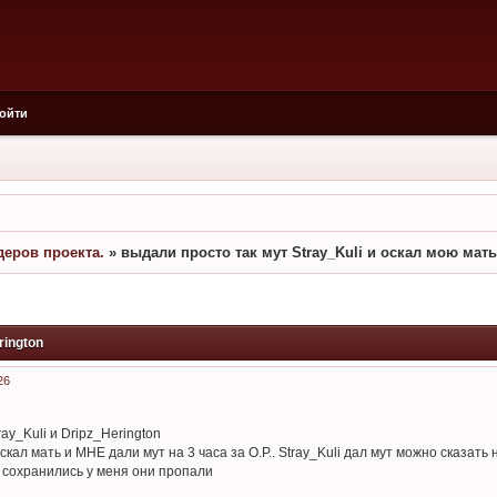
ойти
еров проекта.
»
выдали просто так мут Stray_Kuli и оскал мою мать
rington
26
ay_Kuli и Dripz_Herington
кал мать и МНЕ дали мут на 3 часа за О.Р.. Stray_Kuli дал мут можно сказать 
е сохранились у меня они пропали