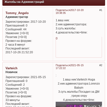
Жалобы на Администраций
Поделиться
2017-10-20
1
Tommy_Angelo
19:38:35
Администратор
1.ваш ник:
Зарегистрирован
: 2017-10-20
2.ник администратора:
Приглашений:
0
3.суть жалобы:
Сообщений:
44
4.доказательство+time:
Уважение:
[+0/-0]
Позитив:
[+0/-0]
0
Провел на форуме:
2 часа 8 минут
Последний визит:
2017-10-26 21:52:20
Поделиться
2021-05-15
2
Varteich
17:22:22
Новичок
:
Зарегистрирован
: 2021-05-15
1.ваш ник:Varteich Huga
Приглашений:
0
2.ник администратора:Lorenzo
Сообщений:
2
Babyin
Уважение:
[+0/-0]
3.суть жалобы:Посадил за ДМ
Позитив:
[+0/-0]
,треую опру
Провел на форуме:
4.доказательство+time:
33 минуты
Последний визит: