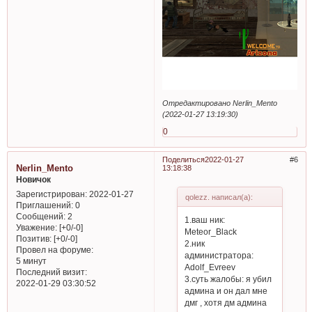
Отредактировано Nerlin_Mento
(2022-01-27 13:19:30)
0
Поделиться
2022-01-27
6
Nerlin_Mento
13:18:38
Новичок
Зарегистрирован
: 2022-01-27
qolezz. написал(а):
Приглашений:
0
Сообщений:
2
1.ваш ник:
Уважение:
[+0/-0]
Meteor_Black
Позитив:
[+0/-0]
2.ник
Провел на форуме:
администратора:
5 минут
Adolf_Evreev
Последний визит:
3.суть жалобы: я убил
2022-01-29 03:30:52
админа и он дал мне
дмг , хотя дм админа