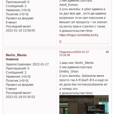
2.ник администратора:
Приглашений:
0
Adolf_Evreev
Сообщений:
2
3.суть жалобы: я убил админа и
Уважение:
[+0/-0]
он дал мне дмг , хотя дм админа
Позитив:
[+0/-0]
разрешен тк он нрп персонаж и
Провел на форуме:
мешает рп процессу + он заехал
8 минут
Последний визит:
на респу грув и стрелял с танка
2022-01-16 13:58:05
4.доказательство+time:
https://imgur.com/a/8aLknXq
0
Поделиться
2022-01-27
5
Nerlin_Mento
13:16:38
Новичок
1.ваш ник: Nerlin_Mento
Зарегистрирован
: 2022-01-27
2.ник администратора:
Приглашений:
0
Dmitriy_Orlan
Сообщений:
2
3.суть жалобы: Забанили меня
Уважение:
[+0/-0]
просто так А Я БЫЛ ЗГА и ещё по
Позитив:
[+0/-0]
ип дали бан потом разбанили ип
Провел на форуме:
а теперь это
5 минут
Последний визит:
4.доказательство+time:
2022-01-29 03:30:52