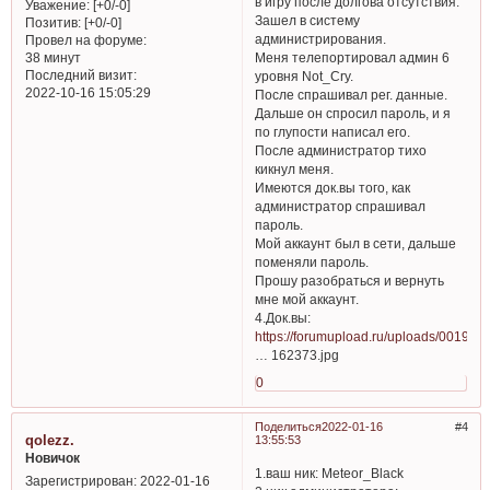
в игру после долгова отсутствия.
Уважение:
[+0/-0]
Зашел в систему
Позитив:
[+0/-0]
администрирования.
Провел на форуме:
Меня телепортировал админ 6
38 минут
Последний визит:
уровня Not_Cry.
2022-10-16 15:05:29
После спрашивал рег. данные.
Дальше он спросил пароль, и я
по глупости написал его.
После администратор тихо
кикнул меня.
Имеются док.вы того, как
администратор спрашивал
пароль.
Мой аккаунт был в сети, дальше
поменяли пароль.
Прошу разобраться и вернуть
мне мой аккаунт.
4.Док.вы:
https://forumupload.ru/uploads/0019/39
… 162373.jpg
0
Поделиться
2022-01-16
4
qolezz.
13:55:53
Новичок
1.ваш ник: Meteor_Black
Зарегистрирован
: 2022-01-16