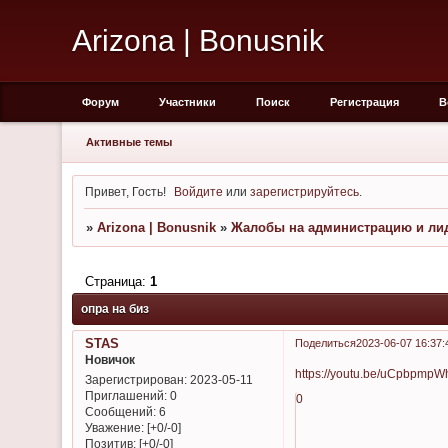
Arizona | Bonusnik
Форум
Участники
Поиск
Регистрация
В
Активные темы
Привет, Гость!
Войдите
или
зарегистрируйтесь
.
»
Arizona | Bonusnik
»
Жалобы на администрацию и лид
Страница:
1
опра на биз
STAS
Поделиться
2023-06-07 16:37:
Новичок
https://youtu.be/uCpbpmp
Зарегистрирован
: 2023-05-11
Приглашений:
0
0
Сообщений:
6
Уважение:
[+0/-0]
Позитив:
[+0/-0]