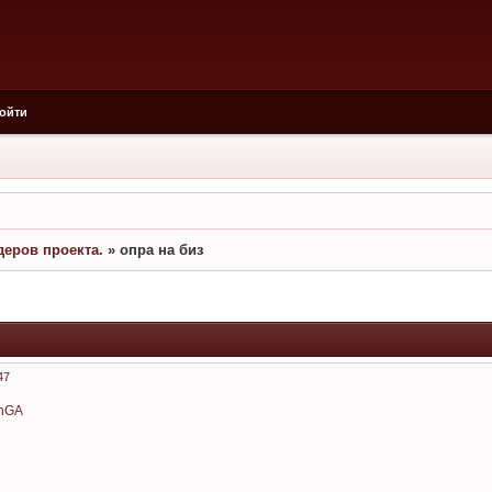
ойти
еров проекта.
»
опра на биз
47
WhGA