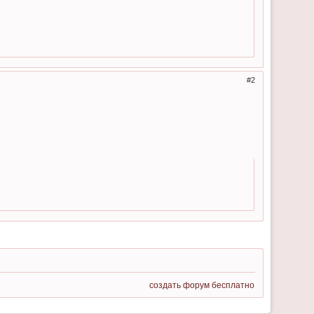
2
создать форум бесплатно