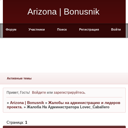
Arizona | Bonusnik
Форум
Участники
Поиск
Регистрация
Войти
Активные темы
Привет, Гость!
Войдите
или
зарегистрируйтесь
.
»
Arizona | Bonusnik
»
Жалобы на администрацию и лидеров
проекта.
»
Жалоба На Администратора Lovec_Caballero
Страница:
1