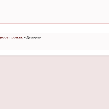
еров проекта.
»
Деморган