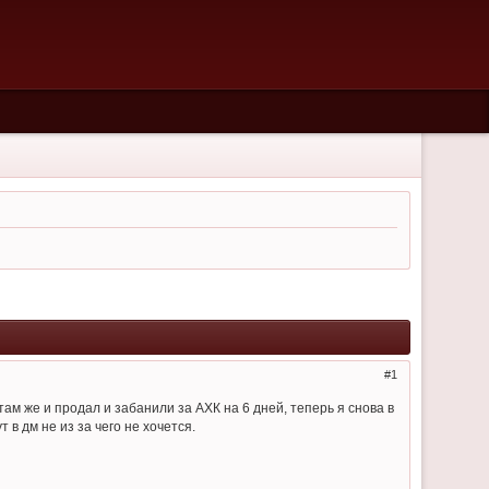
1
там же и продал и забанили за АХК на 6 дней, теперь я снова в
 в дм не из за чего не хочется.