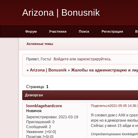
Arizona | Bonusnik
Форум
Участники
Поиск
Регистрация
В
Активные темы
Привет, Гость!
Войдите
или
зарегистрируйтесь
.
»
Arizona | Bonusnik
»
Жалобы на администрацию и лид
Страница:
1
Деморган
loonklagehardcore
Поделиться
2021-05-05 14:36:
Новичок
Я словил дом с АХК и сраз
Зарегистрирован
: 2021-03-19
игре но в деморгане якобы
Приглашений:
0
Сейчас у меня 15 айди и 
Сообщений:
2
Уважение:
[+0/-0]
Отредактировано loonklageha
Позитив:
[+0/-0]