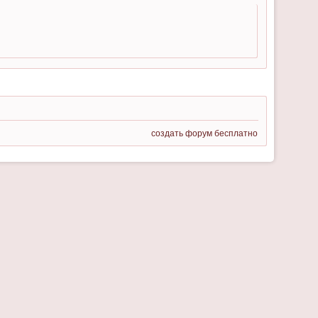
создать форум бесплатно