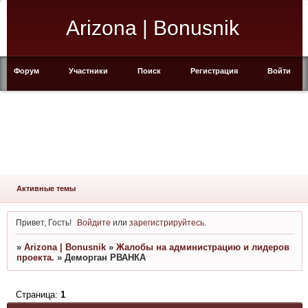
Arizona | Bonusnik
Форум
Участники
Поиск
Регистрация
Войти
Активные темы
Привет, Гость!
Войдите
или
зарегистрируйтесь
.
»
Arizona | Bonusnik
»
Жалобы на администрацию и лидеров
проекта.
»
Деморган РВАНКА
Страница:
1