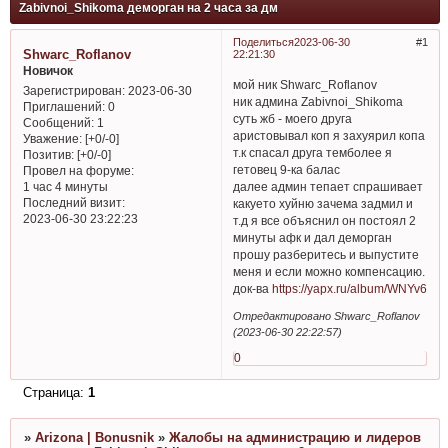
Zabivnoi_Shikoma деморган на 2 часа за дм
Поделиться
2023-06-30
1
Shwarc_Roflanov
22:21:30
Новичок
мой ник Shwarc_Roflanov
Зарегистрирован
: 2023-06-30
ник админа Zabivnoi_Shikoma
Приглашений:
0
суть жб - моего друга
Сообщений:
1
аристовывал коп я захуярил копа
Уважение:
[+0/-0]
т.к спасал друга темболее я
Позитив:
[+0/-0]
гетовец 9-ка балас
Провел на форуме:
далее админ тепает спрашивает
1 час 4 минуты
Последний визит:
какуето хуйню зачема задмил и
2023-06-30 23:22:23
т.д я все объяснил он постоял 2
минуты афк и дал деморган
прошу разберитесь и выпустите
меня и если можно компенсацию.
док-ва
https://yapx.ru/album/WNYv6
Отредактировано Shwarc_Roflanov
(2023-06-30 22:22:57)
0
Страница:
1
»
Arizona | Bonusnik
»
Жалобы на администрацию и лидеров