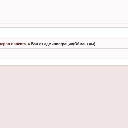
еров проекта.
»
Бан от администрации(Обман+дм)