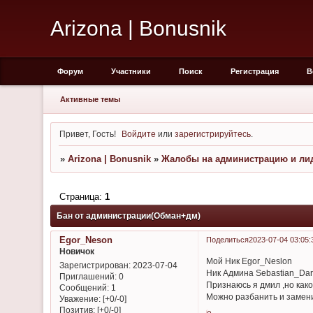
Arizona | Bonusnik
Форум
Участники
Поиск
Регистрация
В
Активные темы
Привет, Гость!
Войдите
или
зарегистрируйтесь
.
»
Arizona | Bonusnik
»
Жалобы на администрацию и лид
Страница:
1
Бан от администрации(Обман+дм)
Egor_Neson
Поделиться
2023-07-04 03:05:
Новичок
Мой Ник Egor_Neslon
Зарегистрирован
: 2023-07-04
Ник Админа Sebastian_Da
Приглашений:
0
Признаюсь я дмил ,но как
Сообщений:
1
Можно разбанить и замен
Уважение:
[+0/-0]
Позитив:
[+0/-0]