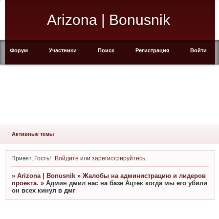
Arizona | Bonusnik
Форум
Участники
Поиск
Регистрация
Войти
Активные темы
Привет, Гость!
Войдите
или
зарегистрируйтесь
.
»
Arizona | Bonusnik
»
Жалобы на администрацию и лидеров
проекта.
»
Админ дмил нас на базе Ацтек когда мы его убили
он всех кинул в дмг