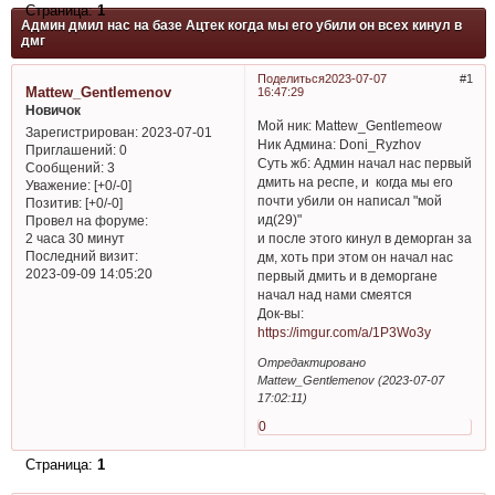
Страница:
1
Админ дмил нас на базе Ацтек когда мы его убили он всех кинул в
дмг
Поделиться
2023-07-07
1
Mattew_Gentlemenov
16:47:29
Новичок
Мой ник: Mattew_Gentlemeow
Зарегистрирован
: 2023-07-01
Ник Админа: Doni_Ryzhov
Приглашений:
0
Суть жб: Админ начал нас первый
Сообщений:
3
дмить на респе, и когда мы его
Уважение:
[+0/-0]
почти убили он написал "мой
Позитив:
[+0/-0]
ид(29)"
Провел на форуме:
и после этого кинул в деморган за
2 часа 30 минут
Последний визит:
дм, хоть при этом он начал нас
2023-09-09 14:05:20
первый дмить и в деморгане
начал над нами смеятся
Док-вы:
https://imgur.com/a/1P3Wo3y
Отредактировано
Mattew_Gentlemenov (2023-07-07
17:02:11)
0
Страница:
1