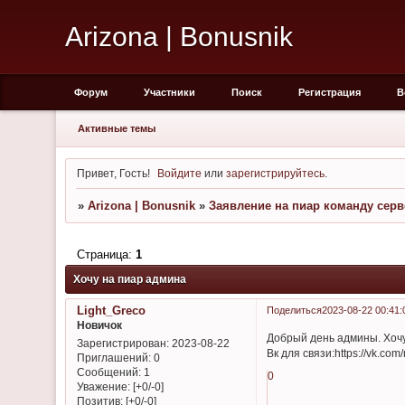
Arizona | Bonusnik
Форум
Участники
Поиск
Регистрация
В
Активные темы
Привет, Гость!
Войдите
или
зарегистрируйтесь
.
»
Arizona | Bonusnik
»
Заявление на пиар команду серв
Страница:
1
Хочу на пиар админа
Light_Greco
Поделиться
2023-08-22 00:41:
Новичок
Добрый день админы. Хочу
Зарегистрирован
: 2023-08-22
Вк для связи:https://vk.com/
Приглашений:
0
Сообщений:
1
0
Уважение:
[+0/-0]
Позитив:
[+0/-0]