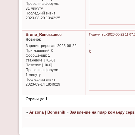
Провел на форуме:
31 минуту
Последний визит:
2023-08-29 13:42:25
Bruno_Renessance
Поделиться
2023-08-22 11:07:
Новичок
.
Зарегистрирован
: 2023-08-22
Приглашений:
0
0
Сообщений:
1
Уважение:
[+0/-0]
Позитив:
[+0/-0]
Провел на форуме:
1 минуту
Последний визит:
2023-09-14 18:49:29
Страница:
1
»
Arizona | Bonusnik
»
Заявление на пиар команду серв