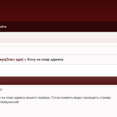
ойти
ера(3лвл адм)
»
Хочу на пиар админа
02
 на пиар админа вашего сервера. Готов снимать видео проводить стримы
nikitayanovith