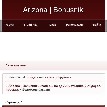
Arizona | Bonusnik
Форум
Участники
Поиск
Регистрация
Войти
Активные темы
Привет, Гость!
Войдите
или
зарегистрируйтесь
.
»
Arizona | Bonusnik
»
Жалобы на администрацию и лидеров
проекта.
»
Взломали аккаунт
Страница:
1