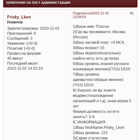
заявление на пост администарции
Поделиться
2023-11-01
1
Frisky_Lkon
23:58:53
Новичок
1)Ваше имя: Платон
Зарегистрирован
: 2023-11-01
2)Где вы проживаете: Москва
Приглашений:
0
(Россия)
Сообщений:
3
3)Ваш часовой пояc: +0 МСК.
Уважение:
[+0/-0]
4)Ваш возраст:15
Позитив:
[+0/-0]
5)Ваш skype(обязательно):
Провел на форуме:
скайпа нету. есть дс-bolqs
45 минут
Последний визит:
6)Ваш уровень знания русского
2023-11-02 14:33:10
языка(ваше мнение)(?/10):10\10
7)Ваш уровень
адекватности(ваше мнение)
(?/10):10/10.
8) Хорошо ли вы знаете
мод(местонахождение
организаций и т.д): знаю.играю 5
лет
9)какую должность хотите
занять?: 5-6
IC ИНФОРМАЦИЯ:
1)Ваш NickName:Frisky_Lkon
2)Ваш уровень: 115
3)Скрин статистики